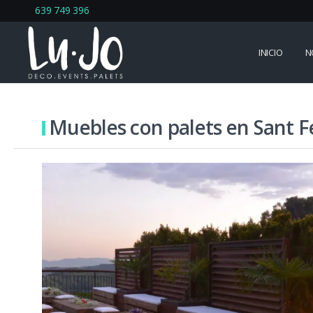
639 749 396
INICIO
N
Muebles con palets en Sant F