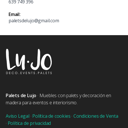
639 749 396
Email:
paletsdelujo@gmail.com
Palets de Lujo
· Muebles con palets y decoración en
madera para eventos e interiorismo.
Aviso Legal
·
Política de cookies
·
Condiciones de Venta
·
Política de privacidad