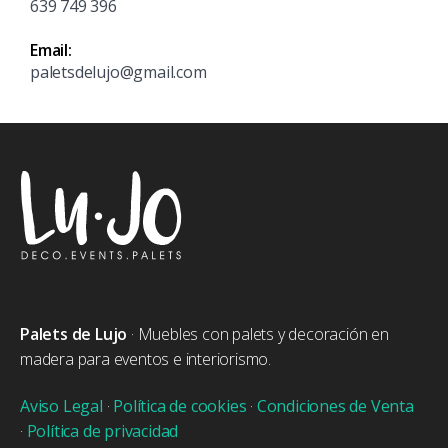
639 749 396
Email:
paletsdelujo@gmail.com
Palets de Lujo
· Muebles con palets y decoración en
madera para eventos e interiorismo.
Aviso Legal
·
Política de cookies
·
Condiciones de Venta
·
Política de privacidad