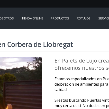
OSOTROS
TIENDA ONLINE
PRODUCTOS
RÓTULOS
SERVIC
 en Corbera de Llobregat
En Palets de Lujo cre
ofrecemos nuestros se
Estamos especializados en Puer
decoración de ambientes para 
calidad.
Si estás buscando Puertas vin
muy cerca de ti: No dudes en p