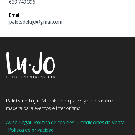
639 749 396
Email:
paletsdelujo@gmail.com
Palets de Lujo
· Muebles con palets y decoración en
madera para eventos e interiorismo.
Aviso Legal
·
Política de cookies
·
Condiciones de Venta
·
Política de privacidad