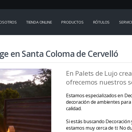
OSOTROS
TIENDA ONLINE
PRODUCTOS
RÓTULOS
SERVIC
age en Santa Coloma de Cervelló
En Palets de Lujo cre
ofrecemos nuestros se
Estamos especializados en Deco
decoración de ambientes para 
calidad.
Si estás buscando Decoración y
estamos muy cerca de ti: No du