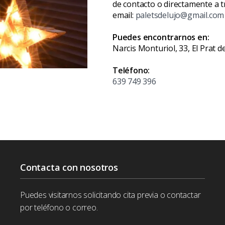
de contacto o directamente a t
email:
paletsdelujo@gmail.com
Puedes encontrarnos en:
Narcis Monturiol, 33, El Prat 
Teléfono:
639 749 396
Contacta con nosotros
Puedes visitarnos solicitando cita previa o contactar
por teléfono o correo.