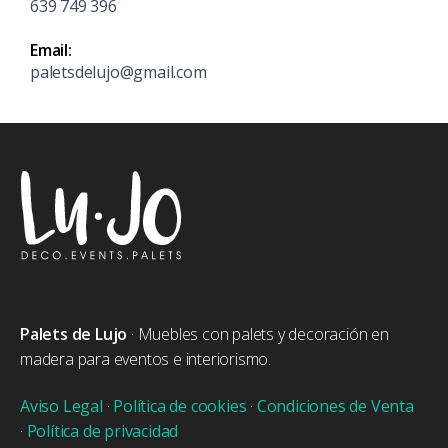
639 749 396
Email:
paletsdelujo@gmail.com
Palets de Lujo
· Muebles con palets y decoración en
madera para eventos e interiorismo.
Aviso Legal
·
Política de cookies
·
Condiciones de Venta
·
Política de privacidad