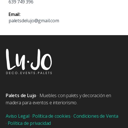
639 749 396
Email:
paletsdelujo@gmail.com
Palets de Lujo
· Muebles con palets y decoración en
madera para eventos e interiorismo.
Aviso Legal
·
Política de cookies
·
Condiciones de Venta
·
Política de privacidad