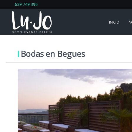
639 749 396
INICIO
N
Bodas en Begues