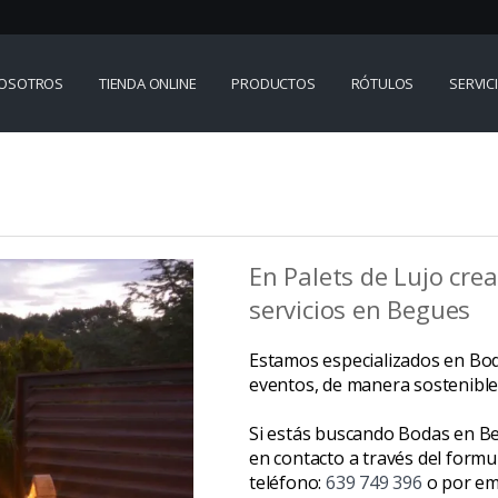
OSOTROS
TIENDA ONLINE
PRODUCTOS
RÓTULOS
SERVIC
En Palets de Lujo cr
servicios en Begues
Estamos especializados en Bod
eventos, de manera sostenible y
Si estás buscando Bodas en Be
en contacto a través del formu
teléfono:
639 749 396
o por em