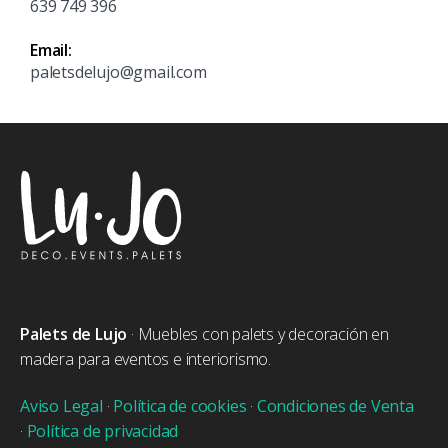
639 749 396
Email:
paletsdelujo@gmail.com
Palets de Lujo
· Muebles con palets y decoración en
madera para eventos e interiorismo.
Aviso Legal
·
Política de cookies
·
Condiciones de Venta
·
Política de privacidad