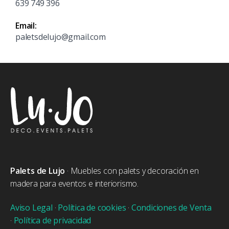
639 749 396
Email:
paletsdelujo@gmail.com
Palets de Lujo
· Muebles con palets y decoración en
madera para eventos e interiorismo.
Aviso Legal
·
Política de cookies
·
Condiciones de Venta
·
Política de privacidad