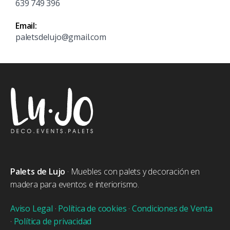
639 749 396
Email:
paletsdelujo@gmail.com
Palets de Lujo
· Muebles con palets y decoración en
madera para eventos e interiorismo.
Aviso Legal
·
Política de cookies
·
Condiciones de Venta
·
Política de privacidad