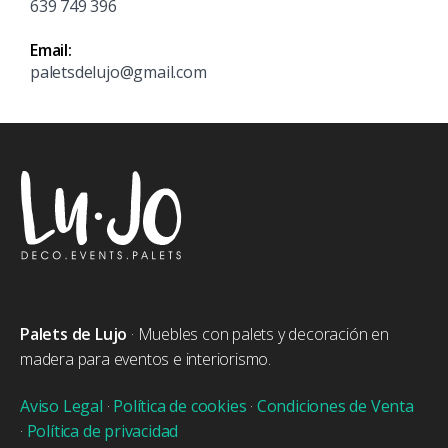
639 749 396
Email:
paletsdelujo@gmail.com
Palets de Lujo
· Muebles con palets y decoración en
madera para eventos e interiorismo.
Aviso Legal
·
Política de cookies
·
Condiciones de Venta
·
Política de privacidad