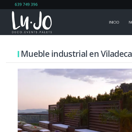
639 749 396
INICIO
N
Mueble industrial en Viladec